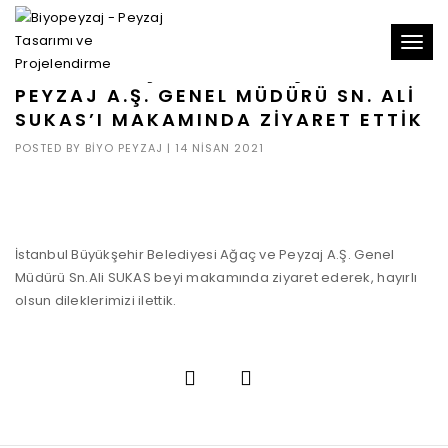
Toggl
İSTANBUL BŞB. BLD. AĞAÇ VE
naviga
PEYZAJ A.Ş. GENEL MÜDÜRÜ SN. ALI
SUKAS’I MAKAMINDA ZIYARET ETTIK
POSTED BY
BIYO PEYZAJ
|
14 NISAN 2021
İstanbul Büyükşehir Belediyesi Ağaç ve Peyzaj A.Ş. Genel
Müdürü Sn.Ali SUKAS beyi makamında ziyaret ederek, hayırlı
olsun dileklerimizi ilettik.