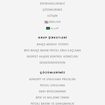
REFERANSLARIMIZ
ÇÖZÜMLERIMIZ
İLETIŞIM
ENGLISH
العربية
GRUP ŞIRKETLERI
BAHÇE MODASI STÜDYO
BIYO BAHÇE BAKIM PEYZAJ ZIRAI İLAÇLAMA
EKOPEST HAŞERE KONTROL HIZMETLERI
EKODEZENFEKSIYON
ÇÖZÜMLERIMIZ
KONSEPT VE UYGULAMA PROJELERI
PEYZAJ UYGULAMA
DIKEY BITKILENDIRME
BITKI VE MALZEME TEMINI
PEYZAJ BAKIMI VE DANIŞMANLIK