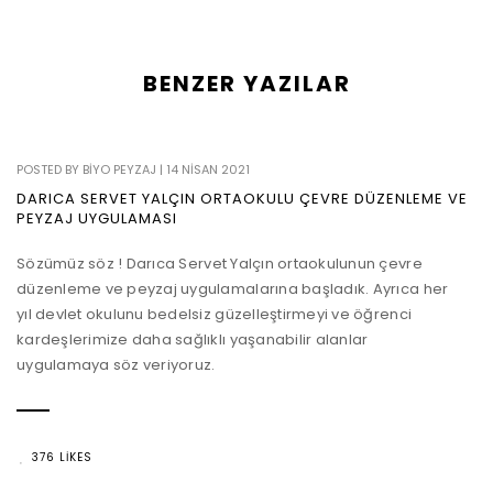
BENZER YAZILAR
POSTED BY
BIYO PEYZAJ
|
14 NISAN 2021
DARICA SERVET YALÇIN ORTAOKULU ÇEVRE DÜZENLEME VE
PEYZAJ UYGULAMASI
Sözümüz söz ! Darıca Servet Yalçın ortaokulunun çevre
düzenleme ve peyzaj uygulamalarına başladık. Ayrıca her
yıl devlet okulunu bedelsiz güzelleştirmeyi ve öğrenci
kardeşlerimize daha sağlıklı yaşanabilir alanlar
uygulamaya söz veriyoruz.
376 LIKES