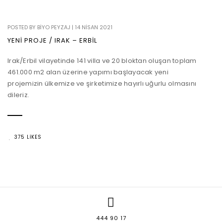
POSTED BY
BIYO PEYZAJ
|
14 NISAN 2021
YENI PROJE / IRAK – ERBIL
Irak/Erbil vilayetinde 141 villa ve 20 bloktan oluşan toplam
461.000 m2 alan üzerine yapımı başlayacak yeni
projemizin ülkemize ve şirketimize hayırlı uğurlu olmasını
dileriz.
375 LIKES
444 90 17