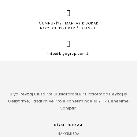
CUMHURIYET MAH. AYIK SOKAK
NO:2 D:3 ÜSKÜDAR / İSTANBUL
info@biyogrup.com.tr
Biyo Peyzaj Ulusal ve Uluslararası Bir Platformda Peyzaj İş
Geliştirme, Tasarım ve Proje Yönetiminde 10 Yıllık Deneyime
Sahiptir.
BIYO PEYZAJ
HAKKIMIZDA